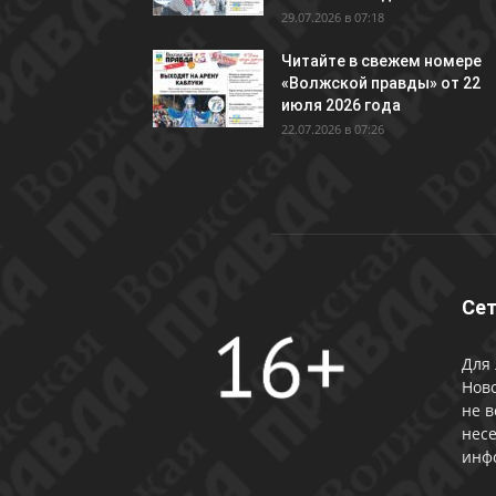
29.07.2026 в 07:18
Читайте в свежем номере
«Волжской правды» от 22
июля 2026 года
22.07.2026 в 07:26
Сет
Для 
Ново
не в
несе
инф