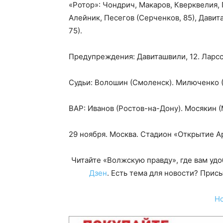
«Ротор»: Чондрич, Макаров, Кверквелия, 
Алейник, Песегов (Серченков, 85), Давит
75).
Предупреждения: Давиташвили, 12. Ларссо
Судьи: Волошин (Смоленск). Милюченко (
ВАР: Иванов (Ростов-на-Дону). Мосякин (
29 ноября. Москва. Стадион «Открытие А
Читайте «Волжскую правду», где вам уд
Дзен
. Есть тема для новости? При
Н