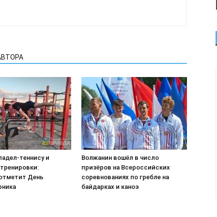
АВТОРА
падел-теннису и
Волжанин вошёл в число
тренировки:
призёров на Всероссийских
отметит День
соревнованиях по гребле на
рника
байдарках и каноэ