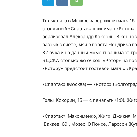
Только что в Москве завершился матч 16
столичный «Спартак» принимал «Ротор». 
реализовал Александр Кокорин. В концо
разрыв в счёте, мяч в ворота Чондрича 
32 очка и на данный момент занимают тр
и ЦСКА столько же очков. «Ротор» на по
«Ротору» предстоит гостевой матч с «Кр
«Спартак» (Москва) — «Ротор» (Волгоград)
Голы: Кокорин, 15 — с пенальти (1:0). Жиго
«Спартак»: Максименко, Жиго, Джикия, Ма
(Бакаев, 69), Мозес, Э.Понсе, Ларссон (Кут