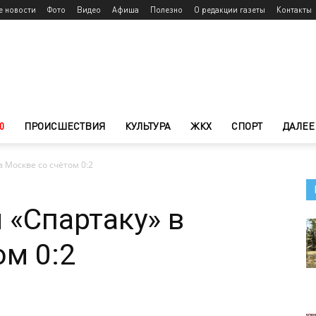
е новости
Фото
Видео
Афиша
Полезно
О редакции газеты
Контакты
0
ПРОИСШЕСТВИЯ
КУЛЬТУРА
ЖКХ
СПОРТ
ДАЛЕЕ
в Москве со счётом 0:2
 «Спартаку» в
ом 0:2