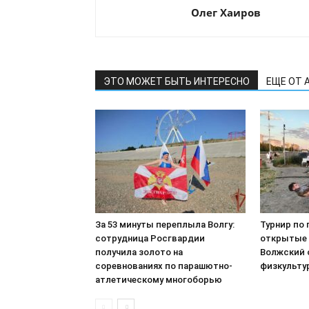
Олег Хаиров
ЭТО МОЖЕТ БЫТЬ ИНТЕРЕСНО
ЕЩЕ ОТ 
За 53 минуты переплыла Волгу:
Турнир по 
сотрудница Росгвардии
открытые 
получила золото на
Волжский 
соревнованиях по парашютно-
физкульту
атлетическому многоборью