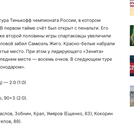
 тура Тинькофф чемпионата России, в котором
В первом тайме счёт был открыт с пенальти. Его
вке второй половины игры спартаковцы увеличили
головой забил Самюэль Жиго. Красно-белые набрали
етье место. При этом у лидирующего «Зенита»
следнем месте — восемь очков. В следующем туре
аснодаром».
 — 2:0 (1:0)
, 90+3 (2:0).
слов, Зобнин, Крал, Умяров (Ещенко, 63), Кокорин
епов, 89).