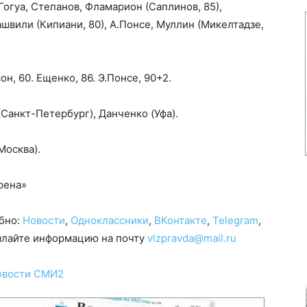
Гогуа, Степанов, Фламарион (Саплинов, 85),
ашвили (Кипиани, 80), А.Понсе, Муллин (Микелтадзе,
н, 60. Ещенко, 86. Э.Понсе, 90+2.
Санкт-Петербург), Данченко (Уфа).
Москва).
рена»
обно:
Новости
,
Одноклассники
,
ВКонтакте
,
Telegram
,
сылайте информацию на почту
vlzpravda@mail.ru
овости СМИ2