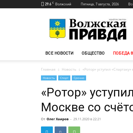
C
29.6
Волжский
Пятница, 7 августа, 2026
Вс
Новости
Волжского
—
Волжская
правда
ВСЕ НОВОСТИ
ОБЩЕСТВО
ПОБЕДА 8
Главная
Новость
«Ротор» уступил «Спартаку» 
Новость
Спорт
Срочно
«Ротор» уступил
Москве со счёт
От
Олег Хаиров
-
29.11.2020 в 22:21