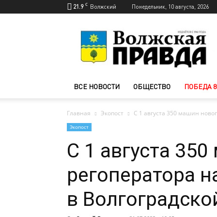
C
21.9
Волжский
Понедельник, 10 августа, 2026
Новости
Волжского
—
Волжская
правда
ВСЕ НОВОСТИ
ОБЩЕСТВО
ПОБЕДА 8
Главная
Экопост
С 1 августа 350 машин новог
Экопост
С 1 августа 35
регоператора н
в Волгоградско