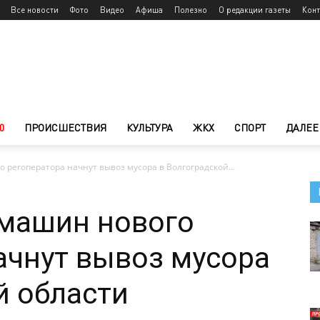
Все новости
Фото
Видео
Афиша
Полезно
О редакции газеты
Конт
0
ПРОИСШЕСТВИЯ
КУЛЬТУРА
ЖКХ
СПОРТ
ДАЛЕЕ
о регоператора начнут вывоз мусора в Волгоградской...
0 машин нового
ачнут вывоз мусора
й области