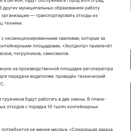
 в регион, будут обслуживать город Волгоград,
В других муниципальных образованиях работу
 организации — транспортировать отходы из
ц техники.
ы с несанкционированными свалками, которые за
контейнерными площадками, «ЭкоЦентр» привлечёт
озов, погрузчиков, самосвалов.
кануне на производственной площадке регоператора
для передачи водителям: проведён технический
С.
грузчиков будут работать в две смены. В плане-
ных отходов с порядка 10 тысяч контейнерных
в потребуется не менее месяца. «Следующая задача