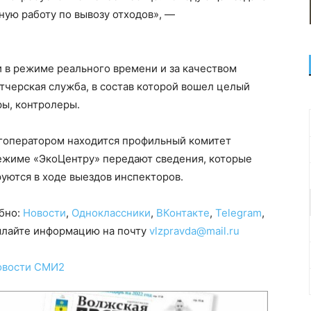
ую работу по вывозу отходов», —
 в режиме реального времени и за качеством
тчерская служба, в состав которой вошел целый
ры, контролеры.
егоператором находится профильный комитет
ежиме «ЭкоЦентру» передают сведения, которые
руются в ходе выездов инспекторов.
обно:
Новости
,
Одноклассники
,
ВКонтакте
,
Telegram
,
сылайте информацию на почту
vlzpravda@mail.ru
овости СМИ2