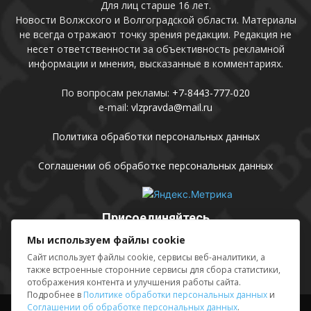
Для лиц старше 16 лет.
Новости Волжского и Волгоградской области. Материалы
не всегда отражают точку зрения редакции. Редакция не
несет ответственности за объективность рекламной
информации и мнения, высказанные в комментариях.
По вопросам рекламы:
+7-8443-777-020
e-mail:
vlzpravda@mail.ru
Политика обработки персональных данных
Соглашении об обработке персональных данных
Присоединяйтесь
Мы используем файлы cookie
Сайт использует файлы cookie, сервисы веб-аналитики, а
также встроенные сторонние сервисы для сбора статистики,
отображения контента и улучшения работы сайта.
Подробнее в
Политике обработки персональных данных
и
Соглашении об обработке персональных данных
.
Выходные данные
Sing in