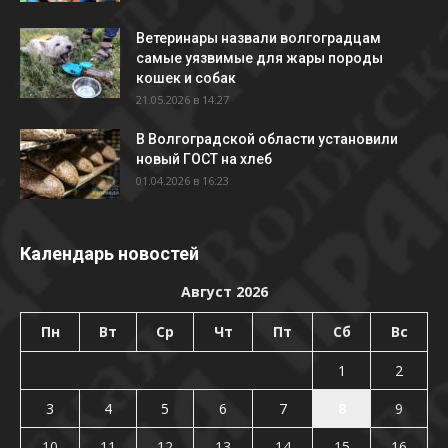
Ветеринары назвали волгоградцам
самые уязвимые для жары породы
кошек и собак
21.05.2026 в 14:27
В Волгоградской области установили
новый ГОСТ на хлеб
01.04.2026 в 16:23
Календарь новостей
Август 2026
Пн
Вт
Ср
Чт
Пт
Сб
Вс
1
2
3
4
5
6
7
8
9
10
11
12
13
14
15
16