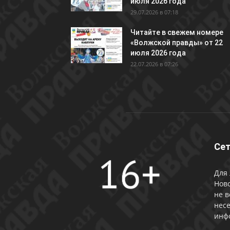
июля 2026 года
29.07.2026 в 07:18
Читайте в свежем номере
«Волжской правды» от 22
июля 2026 года
22.07.2026 в 07:26
Сет
Для 
Ново
не в
несе
инф