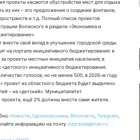
ия проекты касаются обустройства мест для отдыха
ть из них – это предложения о создании фонтанов,
пространств и т.д. Полный список проектов
трации Волжского в разделе «Экономика и
джетирование».
 внести свой вклад в улучшение городской среды.
ит на портале инициативного бюджетирования: в
за проекты местных инициатив населения; в
ы «детского» инициативного бюджетирования.
ичество голосов, но не менее 500, в 2026-м году
й» проект из областного бюджета будет выделено
лей – на «детский». Муниципалитет
 проекта, ещё 2% должны внести сами жители.
обно:
Новости
,
Одноклассники
,
ВКонтакте
,
Telegram
,
сылайте информацию на почту
vlzpravda@mail.ru