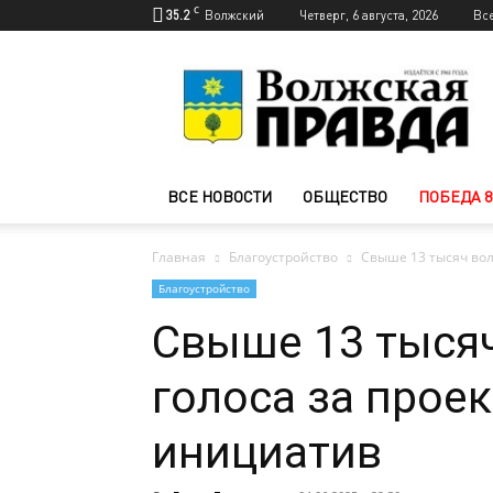
C
35.2
Волжский
Четверг, 6 августа, 2026
Вс
Новости
Волжского
—
Волжская
правда
ВСЕ НОВОСТИ
ОБЩЕСТВО
ПОБЕДА 8
Главная
Благоустройство
Свыше 13 тысяч вол
Благоустройство
Свыше 13 тыся
голоса за прое
инициатив