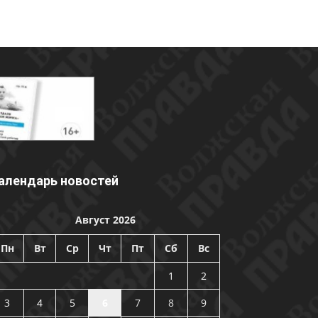
алендарь новостей
Август 2026
Пн
Вт
Ср
Чт
Пт
Сб
Вс
1
2
3
4
5
6
7
8
9