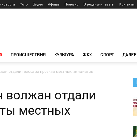
е новости
Фото
Видео
Афиша
Полезно
О редакции газеты
Контакты
0
ПРОИСШЕСТВИЯ
КУЛЬТУРА
ЖКХ
СПОРТ
ДАЛЕЕ
жан отдали голоса за проекты местных инициатив
ч волжан отдали
кты местных