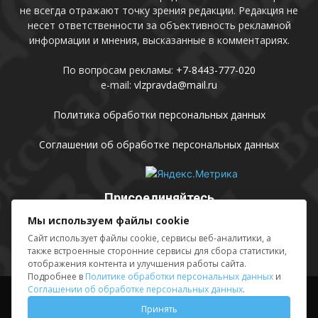
не всегда отражают точку зрения редакции. Редакция не
несет ответственности за объективность рекламной
информации и мнения, высказанные в комментариях.
По вопросам рекламы:
+7-8443-777-020
e-mail:
vlzpravda@mail.ru
Политика обработки персональных данных
Соглашении об обработке персональных данных
Присоединяйтесь
Мы используем файлы cookie
Сайт использует файлы cookie, сервисы веб-аналитики, а
также встроенные сторонние сервисы для сбора статистики,
отображения контента и улучшения работы сайта.
Подробнее в
Политике обработки персональных данных
и
Соглашении об обработке персональных данных
.
Выходные данные
Sing in
Принять
© АМУ «Редакция газеты «Волжская правда», 2012-2026