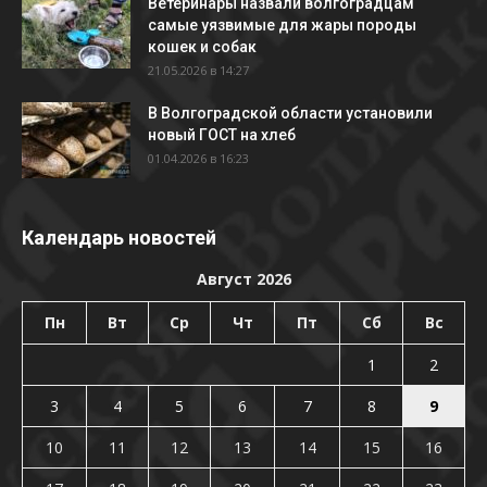
Ветеринары назвали волгоградцам
самые уязвимые для жары породы
кошек и собак
21.05.2026 в 14:27
В Волгоградской области установили
новый ГОСТ на хлеб
01.04.2026 в 16:23
Календарь новостей
Август 2026
Пн
Вт
Ср
Чт
Пт
Сб
Вс
1
2
3
4
5
6
7
8
9
10
11
12
13
14
15
16