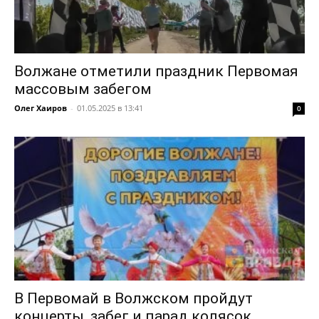
Волжане отметили праздник Первомая
массовым забегом
Олег Хаиров
-
01.05.2025 в 13:41
0
В Первомай в Волжском пройдут
концерты, забег и парад колясок