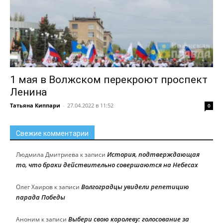
1 мая в Волжском перекроют проспект
Ленина
Татьяна Киппари
-
27.04.2022 в 11:52
0
Свежие комментарии
История, подтверждающая
Людмила Дмитриева
к записи
то, что браки действительно совершаются на Небесах
Волгоградцы увидели репетицию
Олег Хаиров
к записи
парада Победы
Выбери свою королеву: голосование за
Аноним
к записи