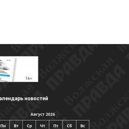
алендарь новостей
Август 2026
Пн
Вт
Ср
Чт
Пт
Сб
Вс