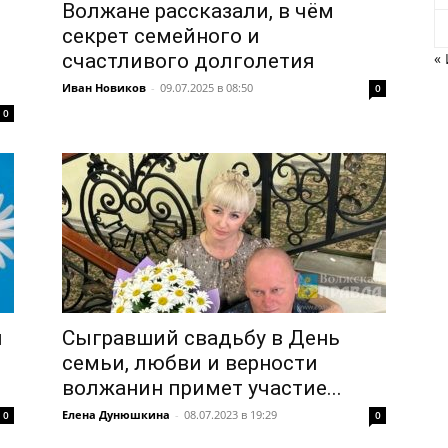
Волжане рассказали, в чём
секрет семейного и
счастливого долголетия
«
Иван Новиков
-
09.07.2025 в 08:50
0
0
и
Сыгравший свадьбу в День
семьи, любви и верности
волжанин примет участие...
Елена Дунюшкина
-
08.07.2023 в 19:29
0
0