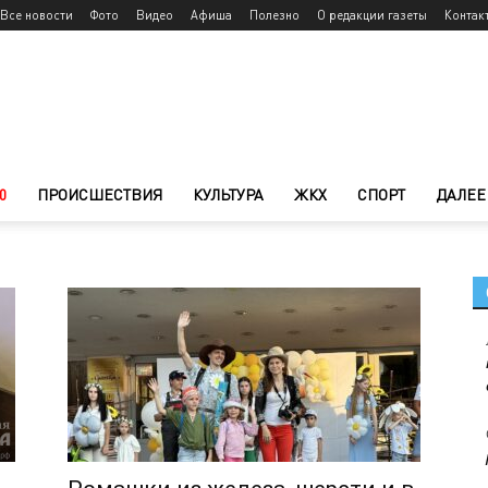
Все новости
Фото
Видео
Афиша
Полезно
О редакции газеты
Контак
0
ПРОИСШЕСТВИЯ
КУЛЬТУРА
ЖКХ
СПОРТ
ДАЛЕЕ