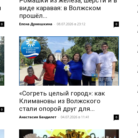
Ромашки из железа, шерсти и в
и
виде каравая: в Волжском
прошёл...
Елена Дунюшкина
-
08.07.2026 в 23:12
0
0
«Согреть целый город»: как
Климановы из Волжского
стали опорой друг для...
0
Анастасия Бандилет
-
04.07.2026 в 11:41
0