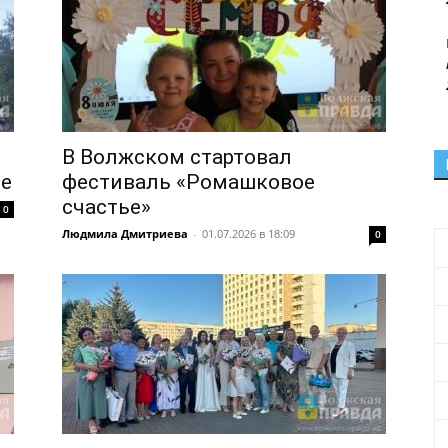
В Волжском стартовал
ре
фестиваль «Ромашковое
счастье»
0
Людмила Дмитриева
-
01.07.2026 в 18:09
0