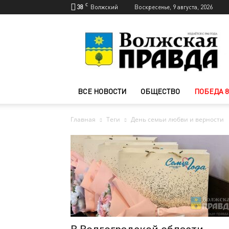
C
38
Волжский
Воскресенье, 9 августа, 2026
Новости
Волжского
—
Волжская
правда
ВСЕ НОВОСТИ
ОБЩЕСТВО
ПОБЕДА 8
Главная
Теги
День семьи любви и верности