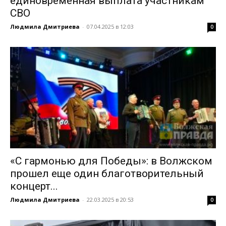
единовременная выплата участникам
СВО
Людмила Дмитриева
-
07.04.2025 в 12:03
0
«С гармонью для Победы»: в Волжском
прошел еще один благотворительный
концерт...
Людмила Дмитриева
-
22.03.2025 в 20:53
0