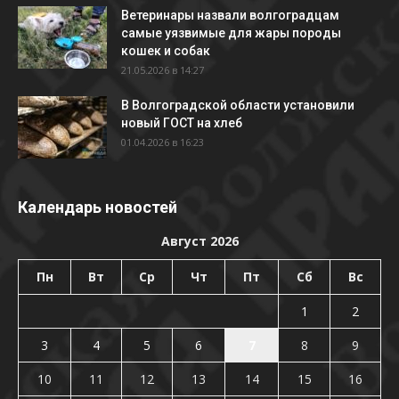
Ветеринары назвали волгоградцам
самые уязвимые для жары породы
кошек и собак
21.05.2026 в 14:27
В Волгоградской области установили
новый ГОСТ на хлеб
01.04.2026 в 16:23
Календарь новостей
Август 2026
Пн
Вт
Ср
Чт
Пт
Сб
Вс
1
2
3
4
5
6
7
8
9
10
11
12
13
14
15
16