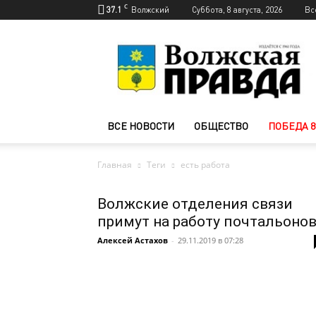
C
37.1
Волжский
Суббота, 8 августа, 2026
Вс
Новости
Волжского
—
Волжская
правда
ВСЕ НОВОСТИ
ОБЩЕСТВО
ПОБЕДА 8
Главная
Теги
есть работа
Волжские отделения связи
примут на работу почтальоно
Алексей Астахов
-
29.11.2019 в 07:28