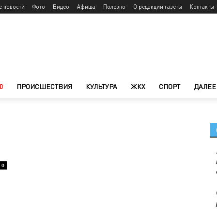
е новости
Фото
Видео
Афиша
Полезно
О редакции газеты
Контакты
0
ПРОИСШЕСТВИЯ
КУЛЬТУРА
ЖКХ
СПОРТ
ДАЛЕЕ
в
0