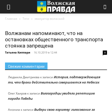
Главная
Теги
эвакуатор волжский
Волжанам напоминают, что на
остановках общественного транспорта
стоянка запрещена
Татьяна Киппари
-
16.10.2019 в 12:44
0
Свежие комментарии
История, подтверждающая
Людмила Дмитриева
к записи
то, что браки действительно совершаются на Небесах
Волгоградцы увидели репетицию
Олег Хаиров
к записи
парада Победы
Выбери свою королеву: голосование за
Аноним
к записи