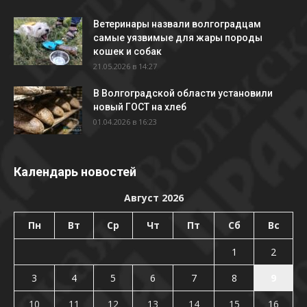
Ветеринары назвали волгоградцам
самые уязвимые для жары породы
кошек и собак
21.05.2026 в 14:27
В Волгоградской области установили
новый ГОСТ на хлеб
01.04.2026 в 16:23
Календарь новостей
Август 2026
Пн
Вт
Ср
Чт
Пт
Сб
Вс
1
2
3
4
5
6
7
8
9
10
11
12
13
14
15
16