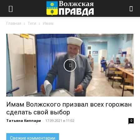
Главная
Теги
Имам
Имам Волжского призвал всех горожан
сделать свой выбор
Татьяна Киппари
-
17.09.2021 в 11:02
0
Свежие комментарии