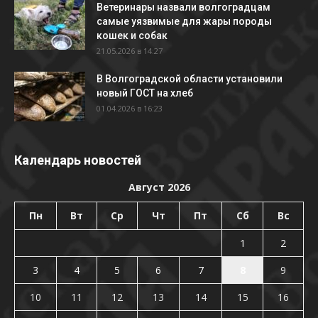
Ветеринары назвали волгоградцам
самые уязвимые для жары породы
кошек и собак
21.05.2026 в 14:27
В Волгоградской области установили
новый ГОСТ на хлеб
01.04.2026 в 16:23
Календарь новостей
Август 2026
Пн
Вт
Ср
Чт
Пт
Сб
Вс
1
2
3
4
5
6
7
8
9
10
11
12
13
14
15
16