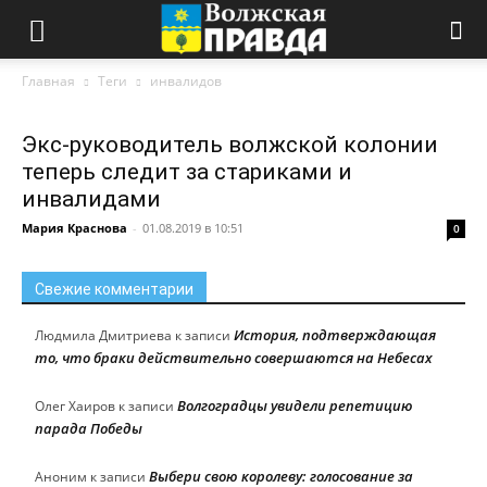
Главная
Теги
инвалидов
Экс-руководитель волжской колонии
теперь следит за стариками и
инвалидами
Мария Краснова
-
01.08.2019 в 10:51
0
Свежие комментарии
История, подтверждающая
Людмила Дмитриева
к записи
то, что браки действительно совершаются на Небесах
Волгоградцы увидели репетицию
Олег Хаиров
к записи
парада Победы
Выбери свою королеву: голосование за
Аноним
к записи