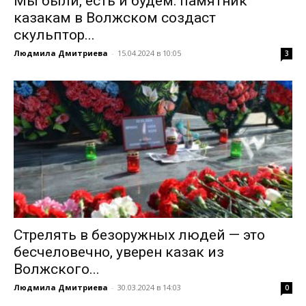
Мы были, есть и будем: памятник
казакам в Волжском создаст
скульптор...
Людмила Дмитриева
-
15.04.2024 в 10:05
3
Стрелять в безоружных людей — это
бесчеловечно, уверен казак из
Волжского...
Людмила Дмитриева
-
30.03.2024 в 14:03
0