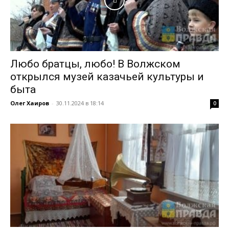
Любо братцы, любо! В Волжском
открылся музей казачьей культуры и
быта
Олег Хаиров
-
30.11.2024 в 18:14
0