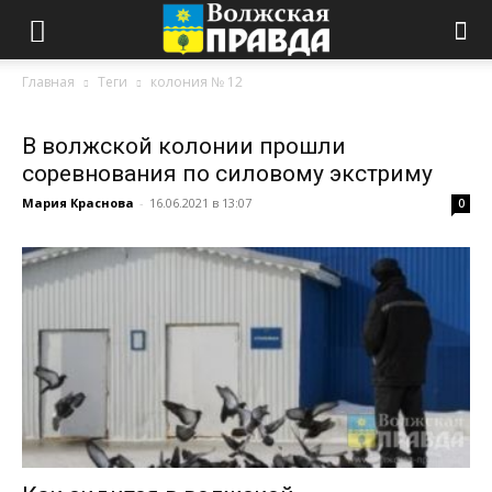
Главная
Теги
колония № 12
В волжской колонии прошли
соревнования по силовому экстриму
Мария Краснова
-
16.06.2021 в 13:07
0