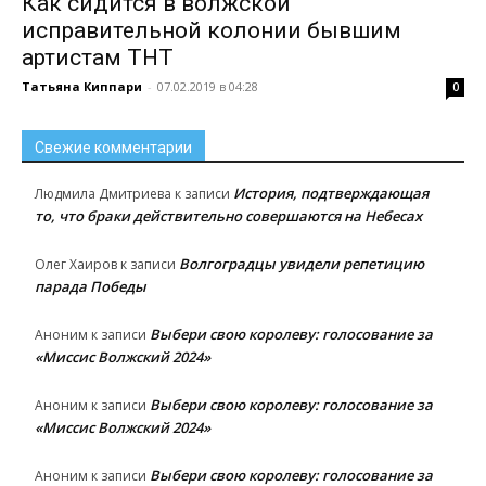
Как сидится в волжской
исправительной колонии бывшим
артистам ТНТ
Татьяна Киппари
-
07.02.2019 в 04:28
0
Свежие комментарии
История, подтверждающая
Людмила Дмитриева
к записи
то, что браки действительно совершаются на Небесах
Волгоградцы увидели репетицию
Олег Хаиров
к записи
парада Победы
Выбери свою королеву: голосование за
Аноним
к записи
«Миссис Волжский 2024»
Выбери свою королеву: голосование за
Аноним
к записи
«Миссис Волжский 2024»
Выбери свою королеву: голосование за
Аноним
к записи