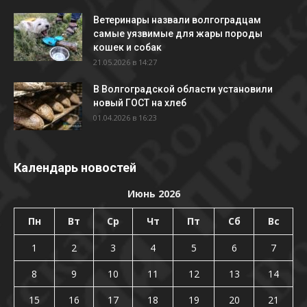
Ветеринары назвали волгоградцам
самые уязвимые для жары породы
кошек и собак
21.05.2026 в 14:27
В Волгоградской области установили
новый ГОСТ на хлеб
01.04.2026 в 16:23
Календарь новостей
Июнь 2026
Пн
Вт
Ср
Чт
Пт
Сб
Вс
1
2
3
4
5
6
7
8
9
10
11
12
13
14
15
16
17
18
19
20
21