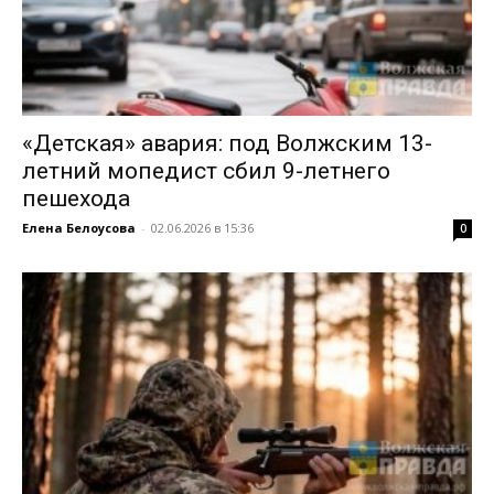
«Детская» авария: под Волжским 13-
летний мопедист сбил 9-летнего
пешехода
Елена Белоусова
-
02.06.2026 в 15:36
0