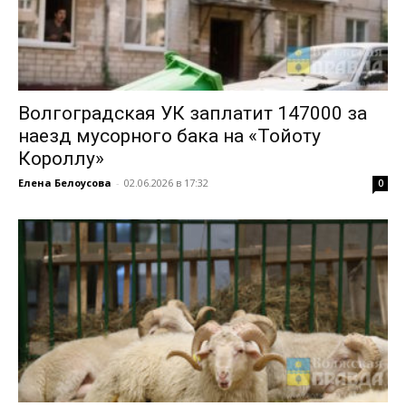
Волгоградская УК заплатит 147000 за
наезд мусорного бака на «Тойоту
Короллу»
Елена Белоусова
-
02.06.2026 в 17:32
0