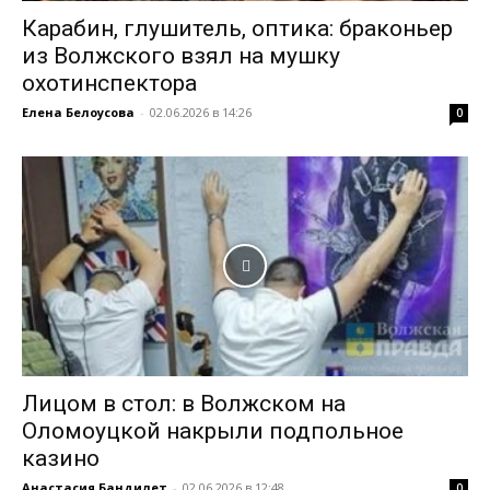
Карабин, глушитель, оптика: браконьер
из Волжского взял на мушку
охотинспектора
Елена Белоусова
-
02.06.2026 в 14:26
0
Лицом в стол: в Волжском на
Оломоуцкой накрыли подпольное
казино
Анастасия Бандилет
-
02.06.2026 в 12:48
0