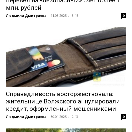
перевел на «безопасный» счет более 1
млн. рублей
Людмила Дмитриева
-
11.03.2025 в 18:45
0
Справедливость восторжествовала:
жительнице Волжского аннулировали
кредит, оформленный мошенниками
Людмила Дмитриева
-
30.01.2025 в 12:43
0