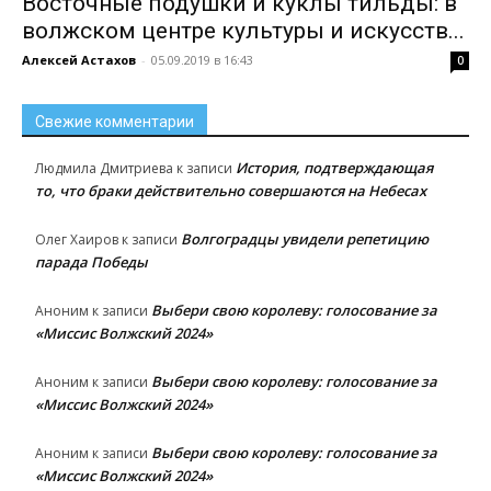
Восточные подушки и куклы тильды: в
волжском центре культуры и искусств...
Алексей Астахов
-
05.09.2019 в 16:43
0
Свежие комментарии
История, подтверждающая
Людмила Дмитриева
к записи
то, что браки действительно совершаются на Небесах
Волгоградцы увидели репетицию
Олег Хаиров
к записи
парада Победы
Выбери свою королеву: голосование за
Аноним
к записи
«Миссис Волжский 2024»
Выбери свою королеву: голосование за
Аноним
к записи
«Миссис Волжский 2024»
Выбери свою королеву: голосование за
Аноним
к записи
«Миссис Волжский 2024»