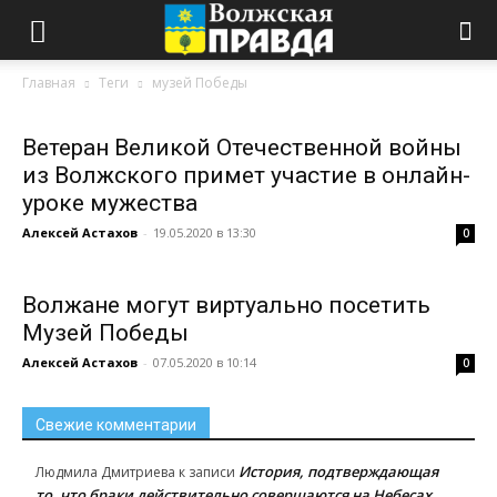
Главная
Теги
музей Победы
Ветеран Великой Отечественной войны
из Волжского примет участие в онлайн-
уроке мужества
Алексей Астахов
-
19.05.2020 в 13:30
0
Волжане могут виртуально посетить
Музей Победы
Алексей Астахов
-
07.05.2020 в 10:14
0
Свежие комментарии
История, подтверждающая
Людмила Дмитриева
к записи
то, что браки действительно совершаются на Небесах