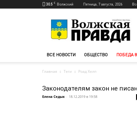
C
30.5
Волжский
Пятница, 7 августа, 2026
Вс
Новости
Волжского
—
Волжская
правда
ВСЕ НОВОСТИ
ОБЩЕСТВО
ПОБЕДА 8
Главная
Теги
Роад Хелп
Законодателям закон не писа
Елена Седых
-
18.12.2019 в 19:58