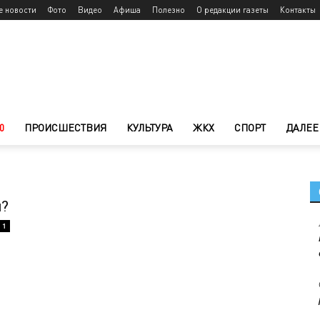
е новости
Фото
Видео
Афиша
Полезно
О редакции газеты
Контакты
0
ПРОИСШЕСТВИЯ
КУЛЬТУРА
ЖКХ
СПОРТ
ДАЛЕЕ
н?
1