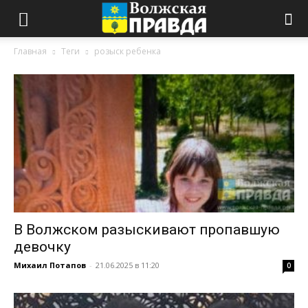
Главная
Теги
розыск ребенка
В Волжском разыскивают пропавшую
девочку
Михаил Потапов
-
21.06.2025 в 11:20
0