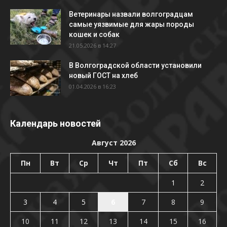
Ветеринары назвали волгоградцам
самые уязвимые для жары породы
кошек и собак
21.05.2026 в 14:27
В Волгоградской области установили
новый ГОСТ на хлеб
01.04.2026 в 16:23
Календарь новостей
Август 2026
Пн
Вт
Ср
Чт
Пт
Сб
Вс
1
2
3
4
5
6
7
8
9
10
11
12
13
14
15
16