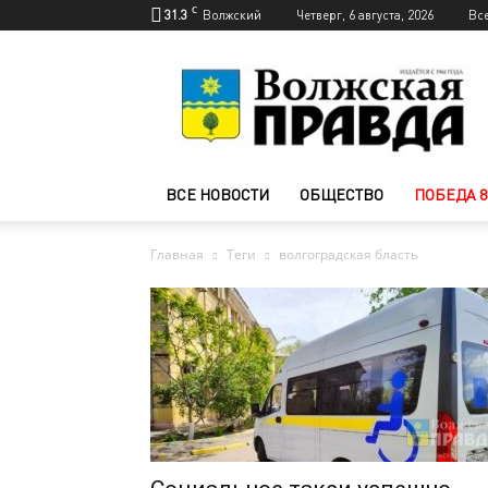
C
31.3
Волжский
Четверг, 6 августа, 2026
Вс
Новости
Волжского
—
Волжская
правда
ВСЕ НОВОСТИ
ОБЩЕСТВО
ПОБЕДА 8
Главная
Теги
волгоградская бласть