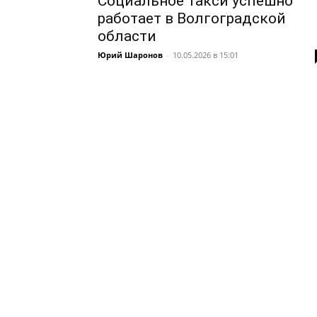
Социальное такси успешно
работает в Волгоградской
области
Юрий Шаронов
-
10.05.2026 в 15:01