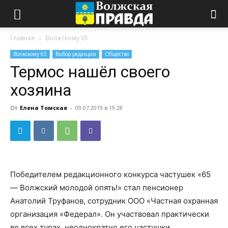
Главная
Волжскому 65
Волжскому 65
Выбор редакции
Общество
Термос нашёл своего
хозяина
От
Елена Томская
-
09.07.2019 в 19:28
Победителем редакционного конкурса частушек «65
— Волжский молодой опять!» стал пенсионер
Анатолий Труфанов, сотрудник ООО «Частная охранная
организация «Федерал». Он участвовал практически
во всех турах, неоднократно его частушки