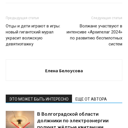
Предыдущая статья
Следующая статья
Отцы и дети играют в игры:
Волжане участвуют в
новый гигантский мурал
интенсиве «Архипелаг 2024»
украсит волжскую
по развитию беспилотных
девятиэтажку
систем
Елена Белоусова
ЭТО МОЖЕТ БЫТЬ ИНТЕРЕСНО
ЕЩЕ ОТ АВТОРА
В Волгоградской области
должники по электроэнергии
получат жёлтые квитанции