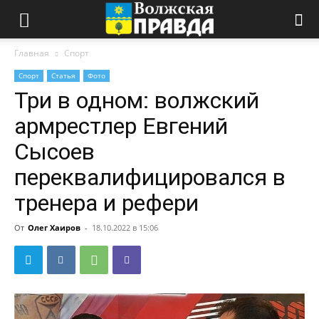
Главная
Спорт
Спорт
Статья
Фото
Три в одном: волжский
армрестлер Евгений
Сысоев
переквалифицировался в
тренера и рефери
От
Олег Хаиров
-
18.10.2022 в 15:06