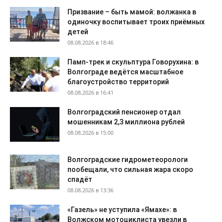
Призвание – быть мамой: волжанка в
одиночку воспитывает троих приёмных
детей
08.08.2026 в 18:46
Памп-трек и скульптура Говорухина: в
Волгограде ведётся масштабное
благоустройство территорий
08.08.2026 в 16:41
Волгоградский пенсионер отдал
мошенникам 2,3 миллиона рублей
08.08.2026 в 15:00
Волгоградские гидрометеорологи
пообещали, что сильная жара скоро
спадёт
08.08.2026 в 13:36
«Газель» не уступила «Ямахе»: в
Волжском мотоциклиста увезли в