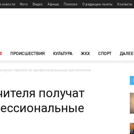
е новости
Фото
Видео
Афиша
Полезно
О редакции газеты
Контакты
0
ПРОИСШЕСТВИЯ
КУЛЬТУРА
ЖКХ
СПОРТ
ДАЛЕЕ
 получат премии за профессиональные достижения
чителя получат
фессиональные