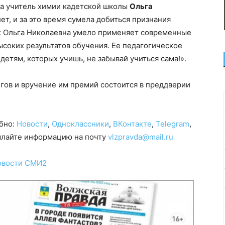
ла учитель химии кадетской школы
Ольга
лет, и за это время сумела добиться признания
ах Ольга Николаевна умело применяет современные
ысоких результатов обучения. Ее педагогическое
детям, которых учишь, не забывай учиться сама!».
гов и вручение им премий состоится в преддверии
обно:
Новости
,
Одноклассники
,
ВКонтакте
,
Telegram
,
сылайте информацию на почту
vlzpravda@mail.ru
овости СМИ2