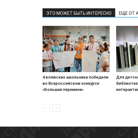
ЭТО МОЖЕТ БЫТЬ ИНТЕРЕСНО
ЕЩЕ ОТ 
4 волжских школьника победили
Для детск
во Всероссийском конкурсе
библиотек
«Большая перемена»
интеракти