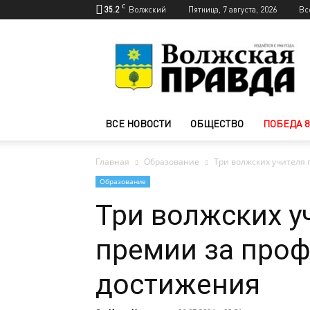
C
35.2
Волжский
Пятница, 7 августа, 2026
Вс
Новости
Волжского
—
Волжская
правда
ВСЕ НОВОСТИ
ОБЩЕСТВО
ПОБЕДА 8
Главная
Образование
Три волжских учителя
Образование
Три волжских у
премии за про
достижения