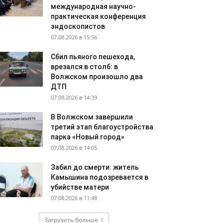
международная научно-
практическая конференция
эндоскопистов
07.08.2026 в 15:56
Сбил пьяного пешехода,
врезался в столб: в
Волжском произошло два
ДТП
07.08.2026 в 14:39
В Волжском завершили
третий этап благоустройства
парка «Новый город»
07.08.2026 в 14:05
Забил до смерти: житель
Камышина подозревается в
убийстве матери
07.08.2026 в 11:48
Загрузить больше