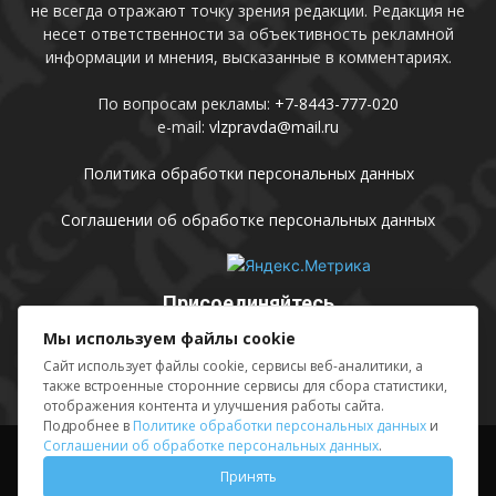
не всегда отражают точку зрения редакции. Редакция не
несет ответственности за объективность рекламной
информации и мнения, высказанные в комментариях.
По вопросам рекламы:
+7-8443-777-020
e-mail:
vlzpravda@mail.ru
Политика обработки персональных данных
Соглашении об обработке персональных данных
Присоединяйтесь
Мы используем файлы cookie
Сайт использует файлы cookie, сервисы веб-аналитики, а
также встроенные сторонние сервисы для сбора статистики,
отображения контента и улучшения работы сайта.
Подробнее в
Политике обработки персональных данных
и
Соглашении об обработке персональных данных
.
Выходные данные
Sing in
Принять
© АМУ «Редакция газеты «Волжская правда», 2012-2026