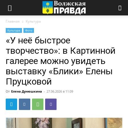
Главная
Культура
Культура
Фото
«У неё быстрое
творчество»: в Картинной
галерее можно увидеть
выставку «Блики» Елены
Пруцковой
От
Елена Дунюшкина
-
27.06.2026 в 11:09