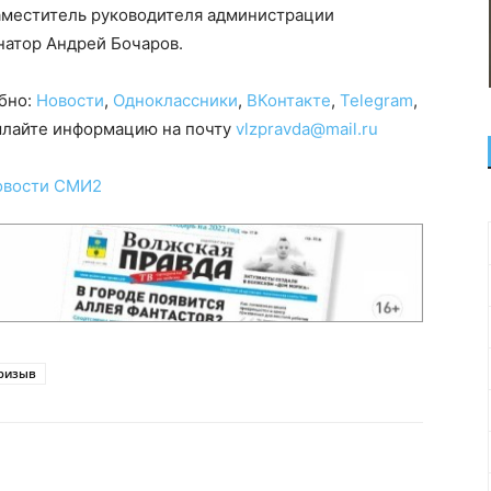
аместитель руководителя администрации
натор Андрей Бочаров.
обно:
Новости
,
Одноклассники
,
ВКонтакте
,
Telegram
,
сылайте информацию на почту
vlzpravda@mail.ru
овости СМИ2
призыв