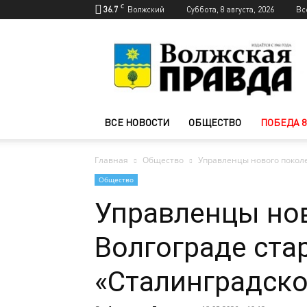
C
36.7
Волжский
Суббота, 8 августа, 2026
Вс
Новости
Волжского
—
Волжская
правда
ВСЕ НОВОСТИ
ОБЩЕСТВО
ПОБЕДА 8
Главная
Общество
Управленцы нового поколе
Общество
Управленцы нов
Волгограде ста
«Сталинградско