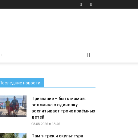
Последние новости
Призвание – быть мамой:
волжанка в одиночку
воспитывает троих приёмных
детей
08.08.2026 в 18:46
Памп-трек и скульптура