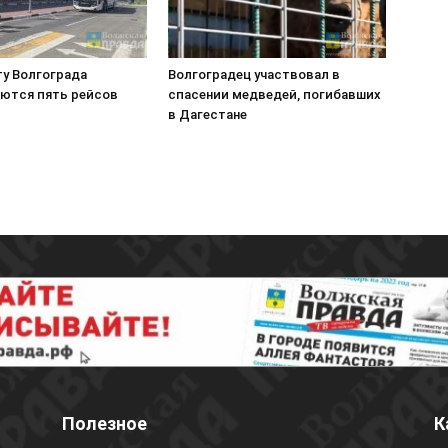
ту Волгограда
Волгоградец участвовал в
ются пять рейсов
спасении медведей, погибавших
в Дагестане
Полезное
К