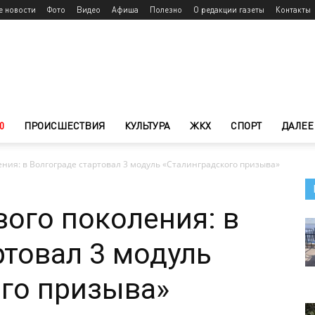
е новости
Фото
Видео
Афиша
Полезно
О редакции газеты
Контакты
0
ПРОИСШЕСТВИЯ
КУЛЬТУРА
ЖКХ
СПОРТ
ДАЛЕЕ
ния: в Волгограде стартовал 3 модуль «Сталинградского призыва»
ого поколения: в
ртовал 3 модуль
го призыва»