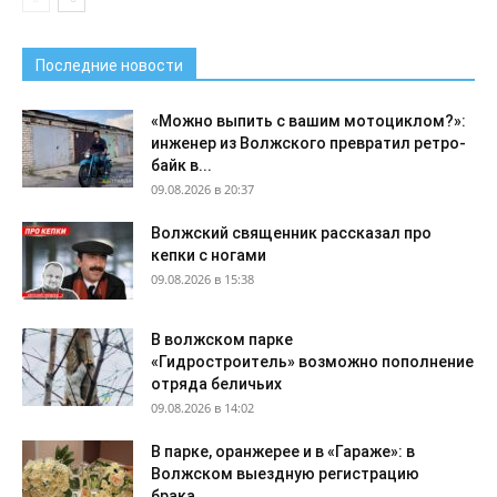
Последние новости
«Можно выпить с вашим мотоциклом?»:
инженер из Волжского превратил ретро-
байк в...
09.08.2026 в 20:37
Волжский священник рассказал про
кепки с ногами
09.08.2026 в 15:38
В волжском парке
«Гидростроитель» возможно пополнение
отряда беличьих
09.08.2026 в 14:02
В парке, оранжерее и в «Гараже»: в
Волжском выездную регистрацию
брака...