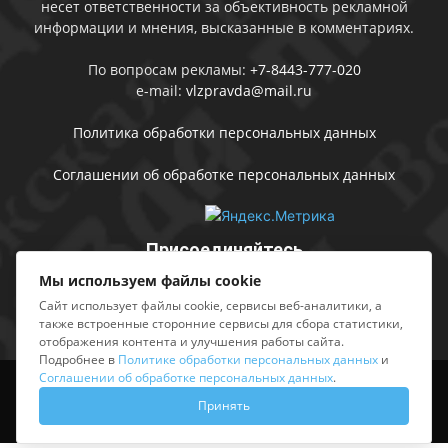
несет ответственности за объективность рекламной
информации и мнения, высказанные в комментариях.
По вопросам рекламы:
+7-8443-777-020
e-mail:
vlzpravda@mail.ru
Политика обработки персональных данных
Соглашении об обработке персональных данных
Присоединяйтесь
Мы используем файлы cookie
Сайт использует файлы cookie, сервисы веб-аналитики, а
также встроенные сторонние сервисы для сбора статистики,
отображения контента и улучшения работы сайта.
Подробнее в
Политике обработки персональных данных
и
Соглашении об обработке персональных данных
.
Выходные данные
Sing in
Принять
© АМУ «Редакция газеты «Волжская правда», 2012-2026