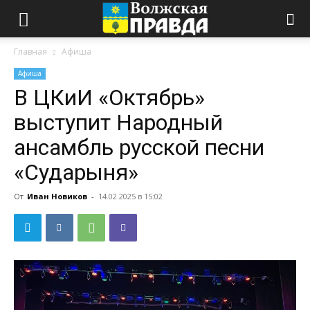
Главная
Афиша
Афиша
В ЦКиИ «Октябрь»
выступит Народный
ансамбль русской песни
«Сударыня»
От
Иван Новиков
-
14.02.2025 в 15:02