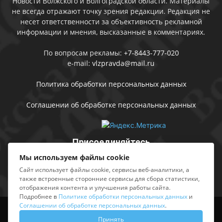
Новости Волжского и Волгоградской области. Материалы
не всегда отражают точку зрения редакции. Редакция не
несет ответственности за объективность рекламной
информации и мнения, высказанные в комментариях.
По вопросам рекламы:
+7-8443-777-020
e-mail:
vlzpravda@mail.ru
Политика обработки персональных данных
Соглашении об обработке персональных данных
Присоединяйтесь
Мы используем файлы cookie
Сайт использует файлы cookie, сервисы веб-аналитики, а
также встроенные сторонние сервисы для сбора статистики,
отображения контента и улучшения работы сайта.
Подробнее в
Политике обработки персональных данных
и
Соглашении об обработке персональных данных
.
Выходные данные
Sing in
Принять