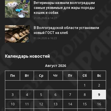
Ветеринары назвали волгоградцам
самые уязвимые для жары породы
кошек и собак
21.05.2026 в 14:27
В Волгоградской области установили
новый ГОСТ на хлеб
01.04.2026 в 16:23
Календарь новостей
Август 2026
Пн
Вт
Ср
Чт
Пт
Сб
Вс
1
2
3
4
5
6
7
8
9
10
11
12
13
14
15
16