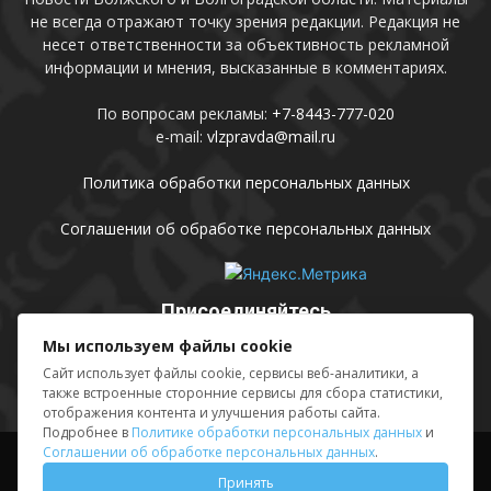
не всегда отражают точку зрения редакции. Редакция не
несет ответственности за объективность рекламной
информации и мнения, высказанные в комментариях.
По вопросам рекламы:
+7-8443-777-020
e-mail:
vlzpravda@mail.ru
Политика обработки персональных данных
Соглашении об обработке персональных данных
Присоединяйтесь
Мы используем файлы cookie
Сайт использует файлы cookie, сервисы веб-аналитики, а
также встроенные сторонние сервисы для сбора статистики,
отображения контента и улучшения работы сайта.
Подробнее в
Политике обработки персональных данных
и
Соглашении об обработке персональных данных
.
Выходные данные
Sing in
Принять