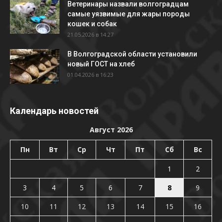
Ветеринары назвали волгоградцам
самые уязвимые для жары породы
кошек и собак
21.05.2026 в 14:27
В Волгоградской области установили
новый ГОСТ на хлеб
01.04.2026 в 16:23
Календарь новостей
Август 2026
Пн
Вт
Ср
Чт
Пт
Сб
Вс
1
2
3
4
5
6
7
8
9
10
11
12
13
14
15
16