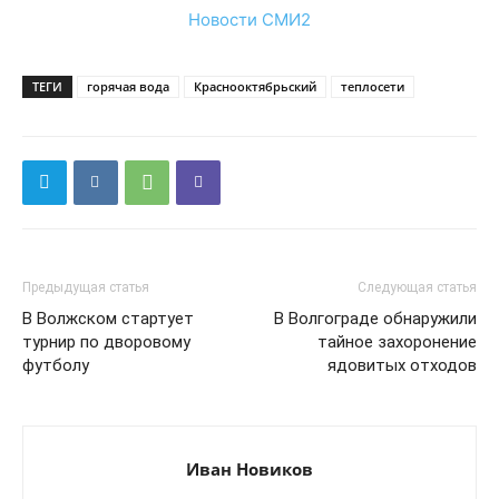
Новости СМИ2
ТЕГИ
горячая вода
Краснооктябрьский
теплосети
Предыдущая статья
Следующая статья
В Волжском стартует
В Волгограде обнаружили
турнир по дворовому
тайное захоронение
футболу
ядовитых отходов
Иван Новиков