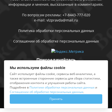
информации и мнения, высказанные в комментариях.
По вопросам рекламы:
+7-8443-777-020
e-mail:
vlzpravda@mail.ru
Политика обработки персональных данных
Соглашении об обработке персональных данных
Присоединяйтесь
Мы используем файлы cookie
Сайт использует файлы cookie, сервисы веб-аналитики, а
также встроенные сторонние сервисы для сбора статистики,
отображения контента и улучшения работы сайта.
Подробнее в
Политике обработки персональных данных
и
Соглашении об обработке персональных данных
.
Выходные данные
Sing in
Принять
© АМУ «Редакция газеты «Волжская правда», 2012-2026