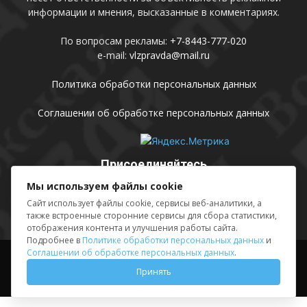
информации и мнения, высказанные в комментариях.
По вопросам рекламы:
+7-8443-777-020
e-mail:
vlzpravda@mail.ru
Политика обработки персональных данных
Соглашении об обработке персональных данных
Присоединяйтесь
Мы используем файлы cookie
Сайт использует файлы cookie, сервисы веб-аналитики, а
также встроенные сторонние сервисы для сбора статистики,
отображения контента и улучшения работы сайта.
Подробнее в
Политике обработки персональных данных
и
Соглашении об обработке персональных данных
.
Выходные данные
Sing in
Принять
© АМУ «Редакция газеты «Волжская правда», 2012-2026