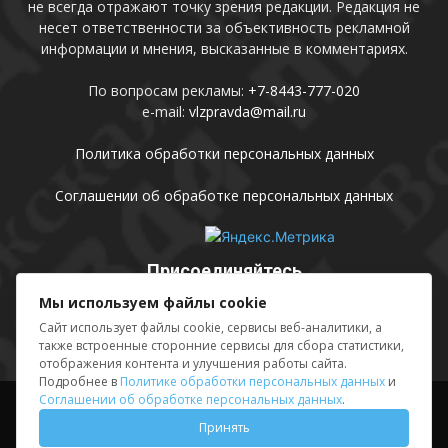
не всегда отражают точку зрения редакции. Редакция не
несет ответственности за объективность рекламной
информации и мнения, высказанные в комментариях.
По вопросам рекламы:
+7-8443-777-020
e-mail:
vlzpravda@mail.ru
Политика обработки персональных данных
Соглашении об обработке персональных данных
Присоединяйтесь
Мы используем файлы cookie
Сайт использует файлы cookie, сервисы веб-аналитики, а
также встроенные сторонние сервисы для сбора статистики,
отображения контента и улучшения работы сайта.
Подробнее в
Политике обработки персональных данных
и
Соглашении об обработке персональных данных
.
Выходные данные
Sing in
Принять
© АМУ «Редакция газеты «Волжская правда», 2012-2026