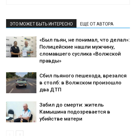
ЭТО МОЖЕТ БЫТЬ ИНТЕРЕСНО
ЕЩЕ ОТ АВТОРА
«Был пьян, не понимал, что делал»:
Полицейские нашли мужчину,
сломавшего суслика «Волжской
правды»
Сбил пьяного пешехода, врезался
в столб: в Волжском произошло
два ДТП
Забил до смерти: житель
Камышина подозревается в
убийстве матери