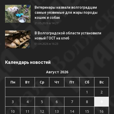
Ветеринары назвали волгоградцам
самые уязвимые для жары породы
кошек и собак
21.05.2026 в 14:27
В Волгоградской области установили
новый ГОСТ на хлеб
01.04.2026 в 16:23
Календарь новостей
Август 2026
Пн
Вт
Ср
Чт
Пт
Сб
Вс
1
2
3
4
5
6
7
8
9
10
11
12
13
14
15
16