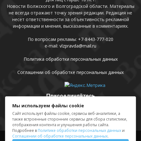
Новости Волжского и Волгоградской области. Материалы
не всегда отражают точку зрения редакции. Редакция не
несет ответственности за объективность рекламной
информации и мнения, высказанные в комментариях.
По вопросам рекламы:
+7-8443-777-020
e-mail:
vlzpravda@mail.ru
Политика обработки персональных данных
Соглашении об обработке персональных данных
Присоединяйтесь
Мы используем файлы cookie
Сайт использует файлы cookie, сервисы веб-аналитики, а
также встроенные сторонние сервисы для сбора статистики,
отображения контента и улучшения работы сайта.
Подробнее в
Политике обработки персональных данных
и
Соглашении об обработке персональных данных
.
Выходные данные
Sing in