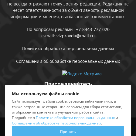
не всегда отражают точку зрения редакции. Редакция не
несет ответственности за объективность рекламной
информации и мнения, высказанные в комментариях.
По вопросам рекламы:
+7-8443-777-020
e-mail:
vlzpravda@mail.ru
Политика обработки персональных данных
Соглашении об обработке персональных данных
Присоединяйтесь
Мы используем файлы cookie
Сайт использует файлы cookie, сервисы веб-аналитики, а
также встроенные сторонние сервисы для сбора статистики,
отображения контента и улучшения работы сайта.
Подробнее в
Политике обработки персональных данных
и
Соглашении об обработке персональных данных
.
Выходные данные
Sing in
Принять
© АМУ «Редакция газеты «Волжская правда», 2012-2026