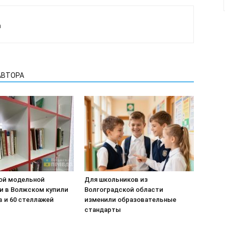
а
АВТОРА
ой модельной
Для школьников из
и в Волжском купили
Волгоградской области
в и 60 стеллажей
изменили образовательные
стандарты