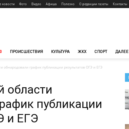
е новости
Фото
Видео
Афиша
Полезно
О редакции газеты
Контакты
0
ПРОИСШЕСТВИЯ
КУЛЬТУРА
ЖКХ
СПОРТ
ДАЛЕЕ
ти обнародовали график публикации результатов ОГЭ и ЕГЭ
й области
график публикации
Э и ЕГЭ