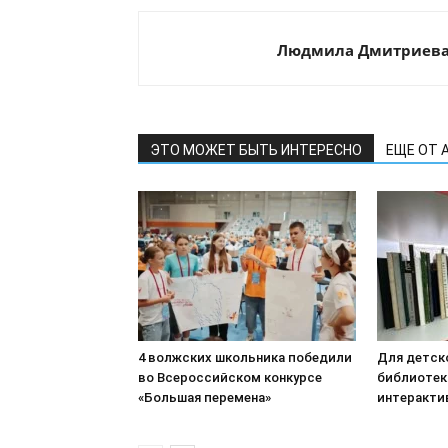
Людмила Дмитриев
ЭТО МОЖЕТ БЫТЬ ИНТЕРЕСНО
ЕЩЕ ОТ 
4 волжских школьника победили
Для детск
во Всероссийском конкурсе
библиотек
«Большая перемена»
интеракти