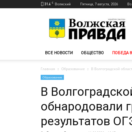
C
31.4
Волжский
Пятница, 7 августа, 2026
Вс
Новости
Волжского
—
Волжская
правда
ВСЕ НОВОСТИ
ОБЩЕСТВО
ПОБЕДА 8
Главная
Образование
В Волгоградской облас
Образование
В Волгоградско
обнародовали 
результатов ОГ