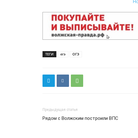
Н
ТЕГИ
егэ
ОГЭ
Предыдущая статья
Рядом с Волжским построили ВПС