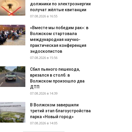
должники по электроэнергии
получат жёлтые квитанции
07.08.2026 в 16:55
«Вместе мы победим рак»: в
Волжском стартовала
международная научно-
практическая конференция
эндоскопистов
07.08.2026 в 15:56
Сбил пьяного пешехода,
врезался в столб: в
Волжском произошло два
ДТП
07.08.2026 в 14:39
В Волжском завершили
третий этап благоустройства
парка «Новый город»
07.08.2026 в 14:05