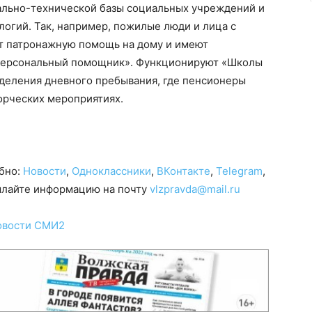
ально-технической базы социальных учреждений и
огий. Так, например, пожилые люди и лица с
 патронажную помощь на дому и имеют
«Персональный помощник». Функционируют «Школы
тделения дневного пребывания, где пенсионеры
орческих мероприятиях.
обно:
Новости
,
Одноклассники
,
ВКонтакте
,
Telegram
,
сылайте информацию на почту
vlzpravda@mail.ru
овости СМИ2