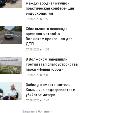
международная научно-
практическая конференция
эндоскопистов
07.08.2026 в 15:56
Сбил пьяного пешехода,
врезался в столб: в
Волжском произошло два
ДТП
07.08.2026 в 14:39
В Волжском завершили
третий этап благоустройства
парка «Новый город»
07.08.2026 в 14:05
Забил до смерти: житель
Камышина подозревается в
убийстве матери
07.08.2026 в 11:48
Загрузить больше