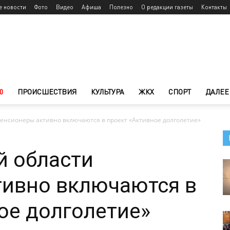
е новости
Фото
Видео
Афиша
Полезно
О редакции газеты
Контакты
0
ПРОИСШЕСТВИЯ
КУЛЬТУРА
ЖКХ
СПОРТ
ДАЛЕЕ
пенсионеры активно включаются в проект «Активное долголетие»
й области
тивно включаются в
ое долголетие»