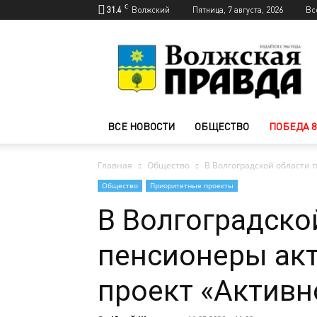
C
31.4
Волжский
Пятница, 7 августа, 2026
Вс
Новости
Волжского
—
Волжская
правда
ВСЕ НОВОСТИ
ОБЩЕСТВО
ПОБЕДА 8
Главная
Общество
В Волгоградской области 
Общество
Приоритетные проекты
В Волгоградско
пенсионеры ак
проект «Активн