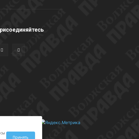
рисоединяйтесь
исы
Принять