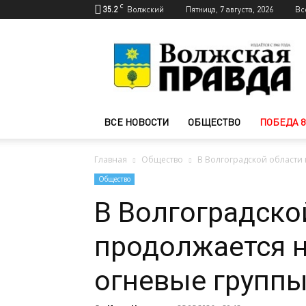
C
35.2
Волжский
Пятница, 7 августа, 2026
Вс
Новости
Волжского
—
Волжская
правда
ВСЕ НОВОСТИ
ОБЩЕСТВО
ПОБЕДА 8
Главная
Общество
В Волгоградской области
Общество
В Волгоградско
продолжается 
огневые групп