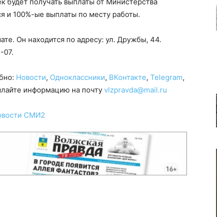
век будет получать выплаты от Министерства
ся и 100%-ые выплаты по месту работы.
те. Он находится по адресу: ул. Дружбы, 44.
-07.
обно:
Новости
,
Одноклассники
,
ВКонтакте
,
Telegram
,
сылайте информацию на почту
vlzpravda@mail.ru
овости СМИ2