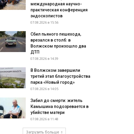
международная научно-
практическая конференция
эндоскопистов
07.08.2026 в 15:56
Сбил пьяного пешехода,
врезался в столб: в
Волжском произошло два
ДТП
07.08.2026 в 14:39
В Волжском завершили
третий этап благоустройства
парка «Новый город»
07.08.2026 в 14:05
Забил до смерти: житель
Камышина подозревается в
убийстве матери
07.08.2026 в 11:48
Загрузить больше