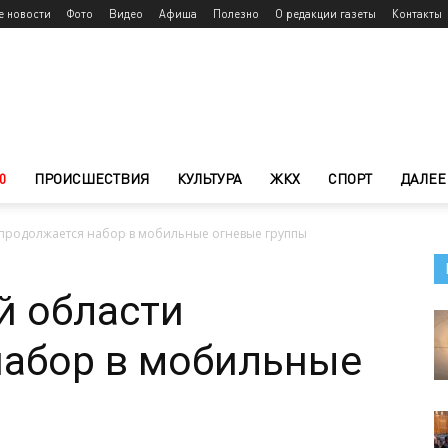
е новости
Фото
Видео
Афиша
Полезно
О редакции газеты
Контакты
0
ПРОИСШЕСТВИЯ
КУЛЬТУРА
ЖКХ
СПОРТ
ДАЛЕЕ
 продолжается набор в мобильные огневые группы
й области
набор в мобильные
ы