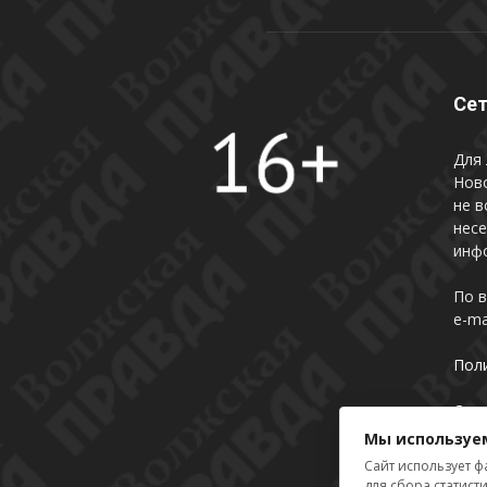
Сет
Для 
Нов
не в
несе
инфо
По 
e-ma
Пол
Сог
Мы используе
Сайт использует ф
для сбора статист