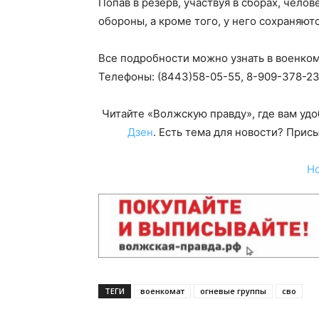
Попав в резерв, участвуя в сборах, чело
обороны, а кроме того, у него сохраняют
Все подробности можно узнать в военкома
Телефоны: (8443)58-05-55, 8-909-378-23
Читайте «Волжскую правду», где вам уд
Дзен
. Есть тема для новости? При
Н
ТЕГИ
военкомат
огневые группы
сво