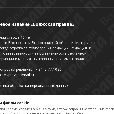
евое издание «Волжская правда»
П
лиц старше 16 лет.
ости Волжского и Волгоградской области. Материалы
сегда отражают точку зрения редакции. Редакция не
т ответственности за объективность рекламной
рмации и мнения, высказанные в комментариях.
вопросам рекламы:
+7-8443-777-020
il:
vlzpravda@mail.ru
итика обработки персональных данных
лашении об обработке персональных данных
м файлы cookie
айлы cookie, сервисы веб-аналитики, а также встроенные сторонние серв
ики, отображения контента и улучшения работы сайта.