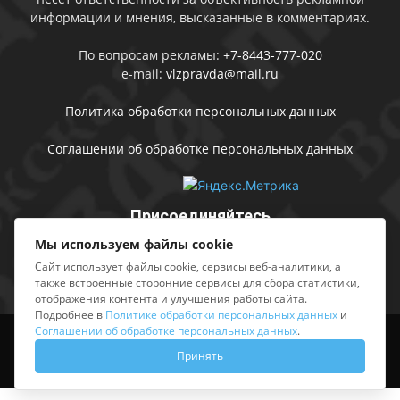
информации и мнения, высказанные в комментариях.
По вопросам рекламы:
+7-8443-777-020
e-mail:
vlzpravda@mail.ru
Политика обработки персональных данных
Соглашении об обработке персональных данных
Присоединяйтесь
Мы используем файлы cookie
Сайт использует файлы cookie, сервисы веб-аналитики, а
также встроенные сторонние сервисы для сбора статистики,
отображения контента и улучшения работы сайта.
Подробнее в
Политике обработки персональных данных
и
Соглашении об обработке персональных данных
.
Выходные данные
Sing in
Принять
© АМУ «Редакция газеты «Волжская правда», 2012-2026