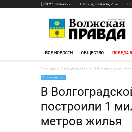
C
33.9
Волжский
Пятница, 7 августа, 2026
Вс
Новости
Волжского
—
Волжская
правда
ВСЕ НОВОСТИ
ОБЩЕСТВО
ПОБЕДА 8
Главная
Строительство
В Волгоградской обла
Строительство
В Волгоградской
построили 1 м
метров жилья