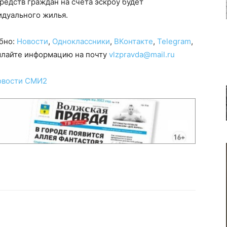
редств граждан на счета эскроу будет
идуального жилья.
обно:
Новости
,
Одноклассники
,
ВКонтакте
,
Telegram
,
сылайте информацию на почту
vlzpravda@mail.ru
овости СМИ2