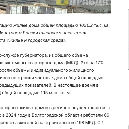
атацию жилые дома общей площадью 1036,2 тыс. кв.
Минстроем России планового показателя
та «Жилье и городская среда».
с-службе губернатора, из общего объема
тавляют многоквартирные дома (МКД). Это на 17%
ыросли объемы индивидуального жилищного
егиона построили частные дома общей площадью
 предыдущих показателей. В настоящее время в
общей площадью 1,15 млн. кв. м.
артирных жилых домов в регионе осуществляется с
 в 2024 году в Волгоградской области работали 66
редства жителей на строительство 198 МКД. С 1