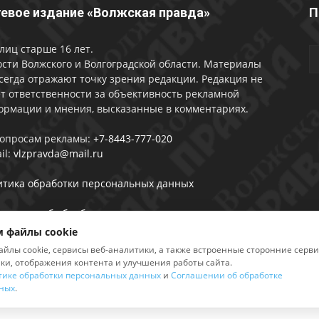
евое издание «Волжская правда»
П
лиц старше 16 лет.
сти Волжского и Волгоградской области. Материалы
сегда отражают точку зрения редакции. Редакция не
т ответственности за объективность рекламной
ормации и мнения, высказанные в комментариях.
вопросам рекламы:
+7-8443-777-020
il:
vlzpravda@mail.ru
итика обработки персональных данных
лашении об обработке персональных данных
 файлы cookie
айлы cookie, сервисы веб-аналитики, а также встроенные сторонние серв
ики, отображения контента и улучшения работы сайта.
тике обработки персональных данных
и
Соглашении об обработке
2026
ных
.