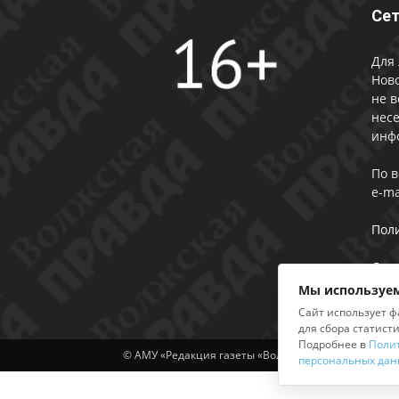
Сет
Для 
Ново
не в
несе
инф
По 
e-ma
Пол
Сог
Мы используем
Сайт использует ф
для сбора статист
Подробнее в
Поли
© АМУ «Редакция газеты «Волжская правда», 2012-
персональных дан