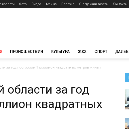
е новости
Фото
Видео
Афиша
Полезно
О редакции газеты
Контакты
0
ПРОИСШЕСТВИЯ
КУЛЬТУРА
ЖКХ
СПОРТ
ДАЛЕЕ
сти за год построили 1 миллион квадратных метров жилья
 области за год
иллион квадратных