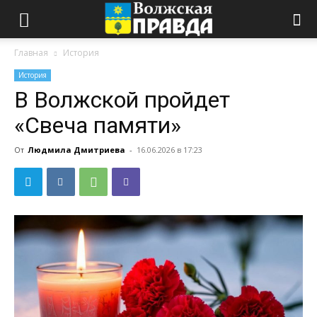
Главная
История
История
В Волжской пройдет
«Свеча памяти»
От
Людмила Дмитриева
-
16.06.2026 в 17:23