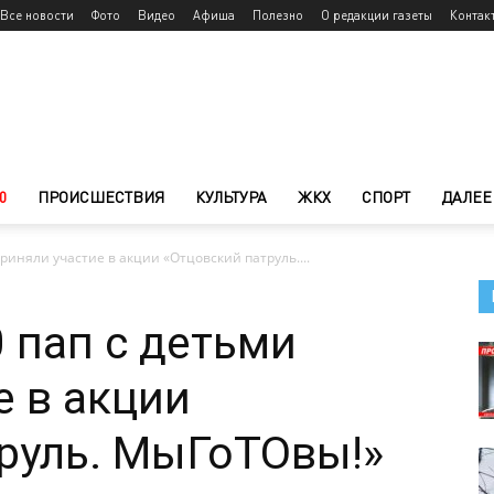
Все новости
Фото
Видео
Афиша
Полезно
О редакции газеты
Контак
0
ПРОИСШЕСТВИЯ
КУЛЬТУРА
ЖКХ
СПОРТ
ДАЛЕЕ
риняли участие в акции «Отцовский патруль....
 пап с детьми
е в акции
руль. МыГоТОвы!»