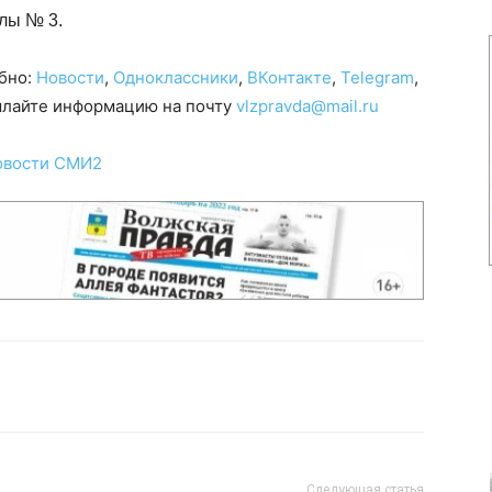
лы № 3.
обно:
Новости
,
Одноклассники
,
ВКонтакте
,
Telegram
,
сылайте информацию на почту
vlzpravda@mail.ru
овости СМИ2
Следующая статья