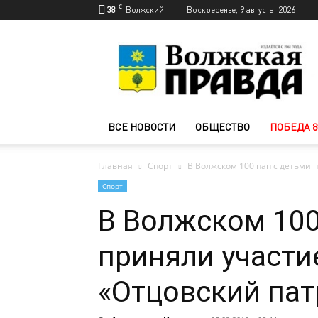
C
38
Волжский
Воскресенье, 9 августа, 2026
Новости
Волжского
—
Волжская
правда
ВСЕ НОВОСТИ
ОБЩЕСТВО
ПОБЕДА 8
Главная
Спорт
В Волжском 100 пап с детьми п
Спорт
В Волжском 100
приняли участи
«Отцовский пат