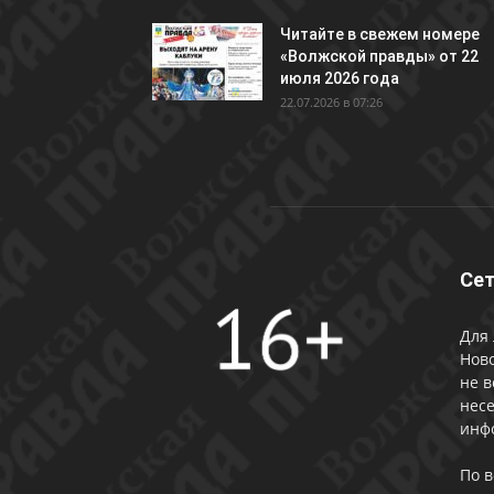
Читайте в свежем номере
«Волжской правды» от 22
июля 2026 года
22.07.2026 в 07:26
Сет
Для 
Ново
не в
несе
инф
По 