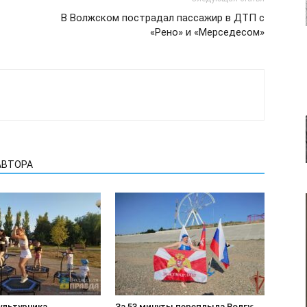
В Волжском пострадал пассажир в ДТП с
«Рено» и «Мерседесом»
АВТОРА
ультурника
За 53 минуты переплыла Волгу: