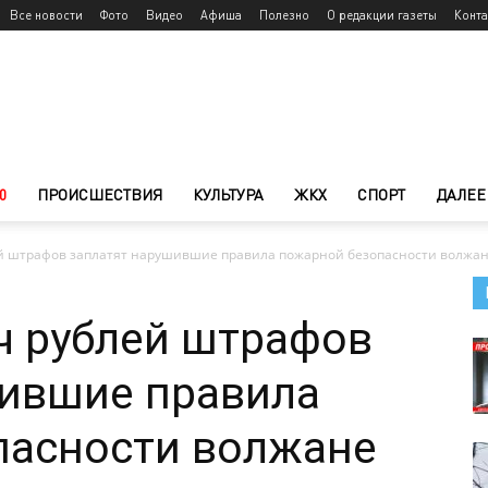
Все новости
Фото
Видео
Афиша
Полезно
О редакции газеты
Конт
0
ПРОИСШЕСТВИЯ
КУЛЬТУРА
ЖКХ
СПОРТ
ДАЛЕЕ
ей штрафов заплатят нарушившие правила пожарной безопасности волжа
ч рублей штрафов
шившие правила
пасности волжане