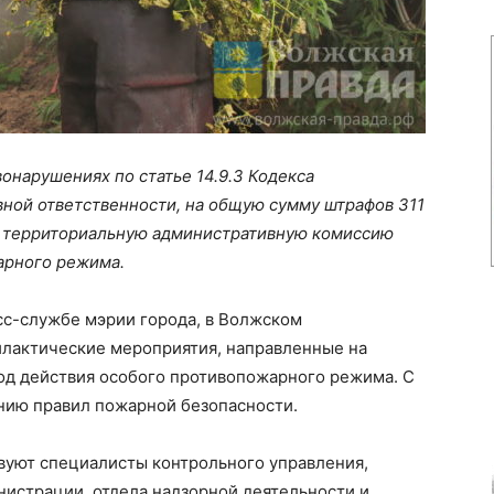
онарушениях по статье 14.9.3 Кодекса
вной ответственности, на общую сумму штрафов 311
в территориальную административную комиссию
арного режима.
сс-службе мэрии города, в Волжском
актические мероприятия, направленные на
од действия особого противопожарного режима. С
нию правил пожарной безопасности.
вуют специалисты контрольного управления,
нистрации, отдела надзорной деятельности и