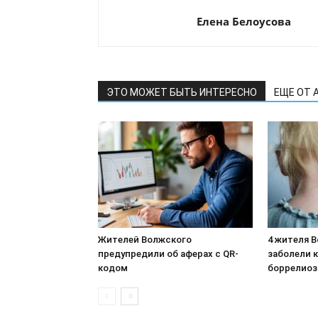
Елена Белоусова
ЭТО МОЖЕТ БЫТЬ ИНТЕРЕСНО
ЕЩЕ ОТ 
Жителей Волжского
4 жителя 
предупредили об аферах с QR-
заболели 
кодом
боррелио