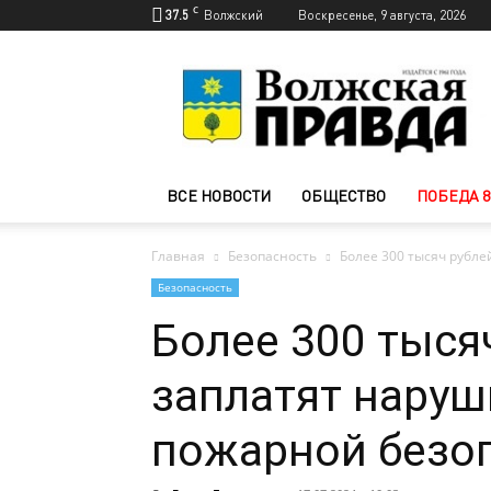
C
37.5
Волжский
Воскресенье, 9 августа, 2026
Новости
Волжского
—
Волжская
правда
ВСЕ НОВОСТИ
ОБЩЕСТВО
ПОБЕДА 8
Главная
Безопасность
Более 300 тысяч рубл
Безопасность
Более 300 тыся
заплатят нару
пожарной безо