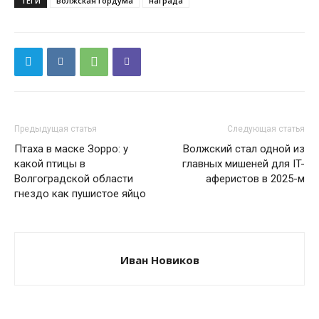
ТЕГИ
волжская гордума
награда
Предыдущая статья
Следующая статья
Птаха в маске Зорро: у
Волжский стал одной из
какой птицы в
главных мишеней для IT-
Волгоградской области
аферистов в 2025-м
гнездо как пушистое яйцо
Иван Новиков