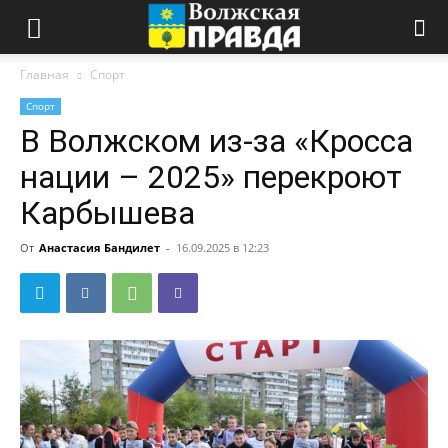
Главная
Спорт
Спорт
В Волжском из-за «Кросса
нации – 2025» перекроют
Карбышева
От
Анастасия Бандилет
-
16.09.2025 в 12:23