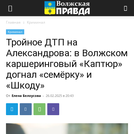
Главная
Криминал
Криминал
Тройное ДТП на
Александрова: в Волжском
каршеринговый «Каптюр»
догнал «семёрку» и
«Шкоду»
От
Елена Белоусова
-
26.02.2025 в 20:43