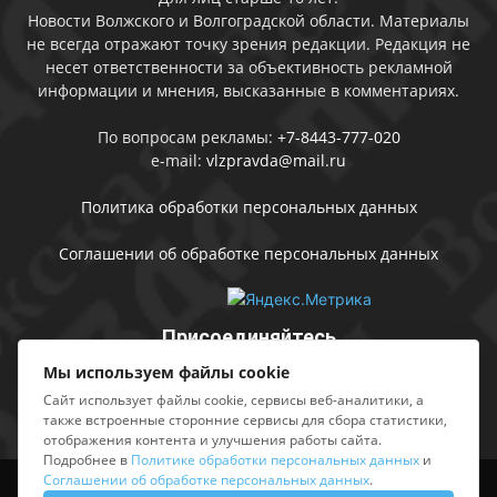
Новости Волжского и Волгоградской области. Материалы
не всегда отражают точку зрения редакции. Редакция не
несет ответственности за объективность рекламной
информации и мнения, высказанные в комментариях.
По вопросам рекламы:
+7-8443-777-020
e-mail:
vlzpravda@mail.ru
Политика обработки персональных данных
Соглашении об обработке персональных данных
Присоединяйтесь
Мы используем файлы cookie
Сайт использует файлы cookie, сервисы веб-аналитики, а
также встроенные сторонние сервисы для сбора статистики,
отображения контента и улучшения работы сайта.
Подробнее в
Политике обработки персональных данных
и
Соглашении об обработке персональных данных
.
Выходные данные
Sing in