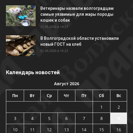
Ветеринары назвали волгоградцам
самые уязвимые для жары породы
кошек и собак
21.05.2026 в 14:27
В Волгоградской области установили
новый ГОСТ на хлеб
01.04.2026 в 16:23
Календарь новостей
Август 2026
Пн
Вт
Ср
Чт
Пт
Сб
Вс
1
2
3
4
5
6
7
8
9
10
11
12
13
14
15
16